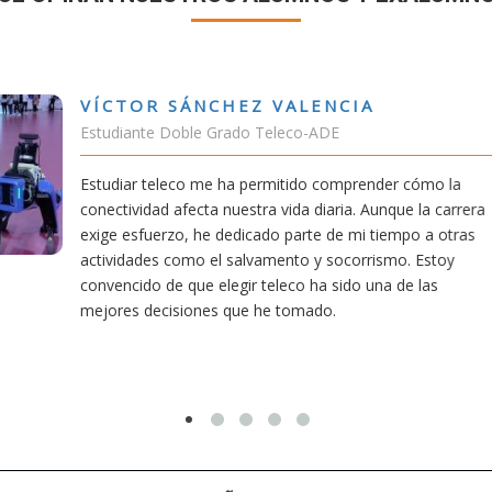
 VALENCIA
RUB
Teleco-ADE
Estudi
rmitido comprender cómo la
En cual
a vida diaria. Aunque la carrera
mía sie
do parte de mi tiempo a otras
carrera
amento y socorrismo. Estoy
Aunque 
teleco ha sido una de las
mereció
he tomado.
titulac