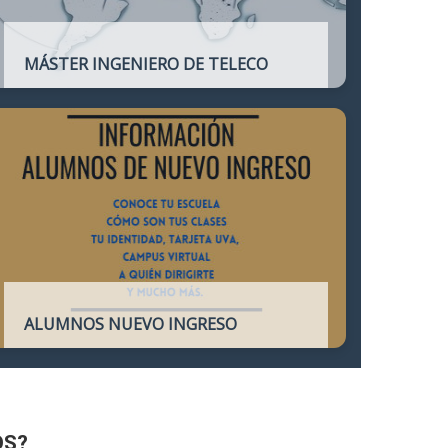
MÁSTER INGENIERO DE TELECO
Título oficial que otorga atribuciones
profesionales del Ingeniero de
Telecomunicación y que habilita para el
ejercicio de la profesión.
ALUMNOS NUEVO INGRESO
Accede a toda la información necesaria
para los Alumnos de Nuevo Ingreso
OS?