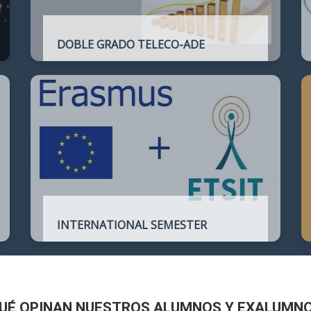
DOBLE GRADO TELECO-ADE
Plan de estudios conjunto que permite
complementar el perfil técnico de la
Ingeniería de Telecomunicación con la de
Administración y Dirección de Empresas
INTERNATIONAL SEMESTER
International Semester in
Telecommunications Engineering
UÉ OPINAN NUESTROS ALUMNOS Y EXALUMN