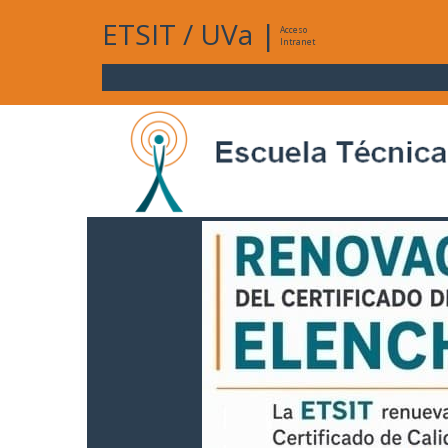
ETSIT
/
UVa
|
Acceso
Intranet