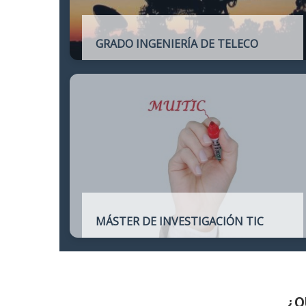
GRADO INGENIERÍA DE TELECO
Título oficial de Grado de la Ingeniería de
Telecomunicación
MÁSTER DE INVESTIGACIÓN TIC
Máster online para quienes deseen
continuar sus estudios hacia un doctorado
y dedicarse a la investigación o la
enseñanza en áreas relacionadas con las
TIC
¿Q