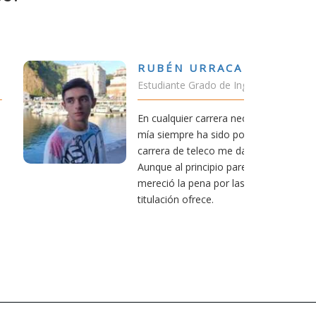
ÉN URRACA TORICES
ante Grado de Ing.Tecnologías Telecomunicación
quier carrera necesitas una buena motivación. La
mpre ha sido poder trabajar en Japón y sin duda la
 de teleco me dará la oportunidad para ello.
al principio parezca duro, uno siempre piensa que
 la pena por las múltiples oportunidades que esta
ión ofrece.