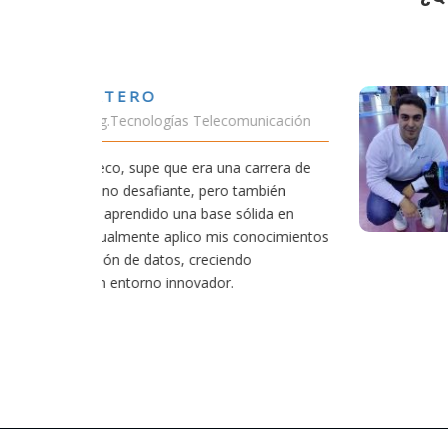
VÍCTOR SÁNCHEZ
municación
Estudiante Doble Grado 
carrera de
Estudiar teleco me ha pe
también
conectividad afecta nuestr
ólida en
exige esfuerzo, he dedica
conocimientos
actividades como el salv
do
convencido de que elegir 
mejores decisiones que 