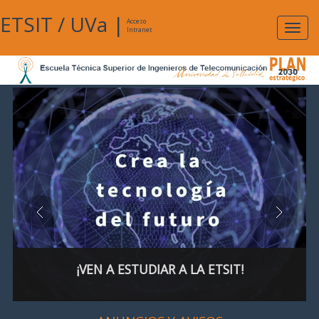
ETSIT
/
UVa
|
Acceso
Expan
Intranet
naveg
¡VEN A ESTUDIAR A LA ETSIT!