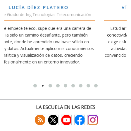
VÍCTOR SÁNCHEZ VALENCIA
ión
Estudiante Doble Grado Teleco-ADE
 de
Estudiar teleco me ha permitido comprender cómo la
n
conectividad afecta nuestra vida diaria. Aunque la carrera
en
exige esfuerzo, he dedicado parte de mi tiempo a otras
ntos
actividades como el salvamento y socorrismo. Estoy
convencido de que elegir teleco ha sido una de las mejores
decisiones que he tomado.
LA ESCUELA EN LAS REDES