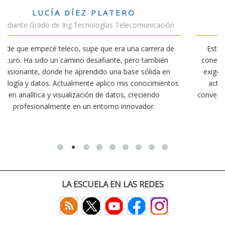
VÍCTOR SÁNCHEZ VALENCIA
ción
Estudiante Doble Grado Teleco-ADE
a de
Estudiar teleco me ha permitido comprender cómo la
ién
conectividad afecta nuestra vida diaria. Aunque la carrer
 en
exige esfuerzo, he dedicado parte de mi tiempo a otras
ientos
actividades como el salvamento y socorrismo. Estoy
convencido de que elegir teleco ha sido una de las mejor
decisiones que he tomado.
LA ESCUELA EN LAS REDES