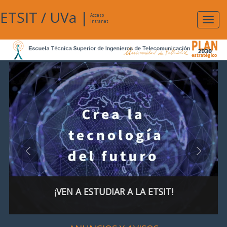
ETSIT
/
UVa
|
Acceso
Expan
Intranet
naveg
¡VEN A ESTUDIAR A LA ETSIT!