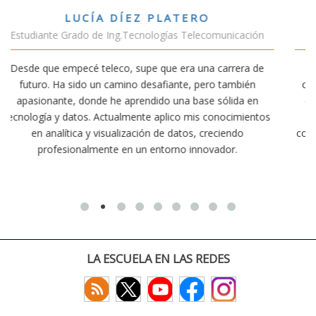
VÍCTOR SÁNCHEZ VALENCIA
cación
Estudiante Doble Grado Teleco-ADE
era de
Estudiar teleco me ha permitido comprender cómo l
bién
conectividad afecta nuestra vida diaria. Aunque la carr
da en
exige esfuerzo, he dedicado parte de mi tiempo a otr
imientos
actividades como el salvamento y socorrismo. Estoy
do
convencido de que elegir teleco ha sido una de las mej
.
decisiones que he tomado.
LA ESCUELA EN LAS REDES