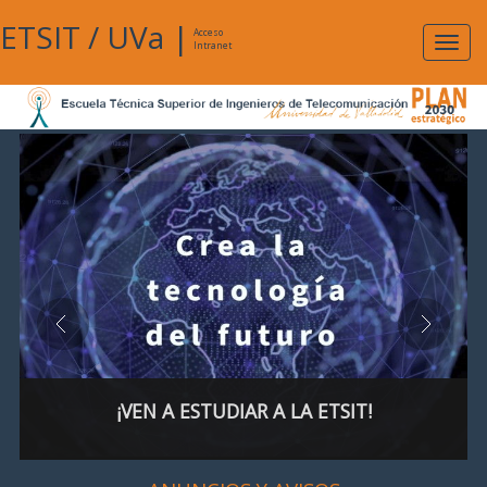
ETSIT
/
UVa
|
Acceso
Expan
Intranet
naveg
¡VEN A ESTUDIAR A LA ETSIT!