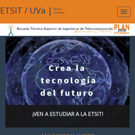
ETSIT
/
UVa
|
Acceso
Expan
Intranet
naveg
¡VEN A ESTUDIAR A LA ETSIT!