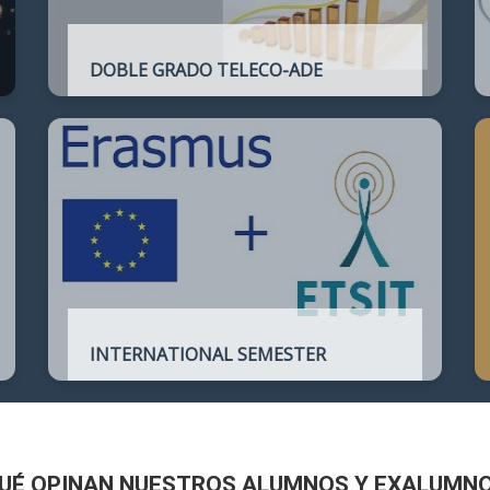
DOBLE GRADO TELECO-ADE
Plan de estudios conjunto que permite
complementar el perfil técnico de la
Ingeniería de Telecomunicación con la de
Administración y Dirección de Empresas
INTERNATIONAL SEMESTER
International Semester in
Telecommunications Engineering
UÉ OPINAN NUESTROS ALUMNOS Y EXALUMN