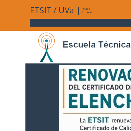
ETSIT
/
UVa
|
Acceso
Intranet