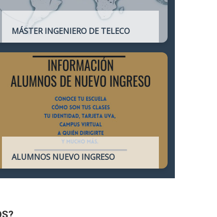
MÁSTER INGENIERO DE TELECO
Título oficial que otorga atribuciones
profesionales del Ingeniero de
Telecomunicación y que habilita para el
ejercicio de la profesión.
ALUMNOS NUEVO INGRESO
Accede a toda la información necesaria
para los Alumnos de Nuevo Ingreso
OS?