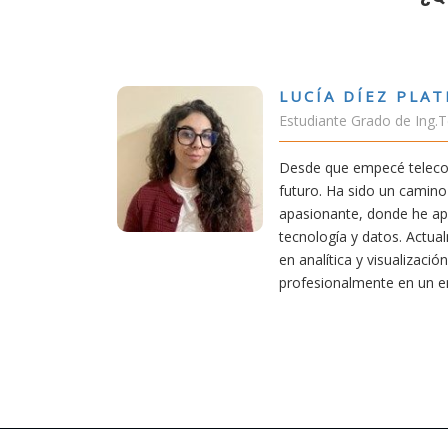
LUCÍA DÍEZ PLATERO
Estudiante Grado de Ing.Tecnologías Telecomunicación
Desde que empecé teleco, supe que era una carrera de
futuro. Ha sido un camino desafiante, pero también
apasionante, donde he aprendido una base sólida en
tecnología y datos. Actualmente aplico mis conocimientos
en analítica y visualización de datos, creciendo
profesionalmente en un entorno innovador.