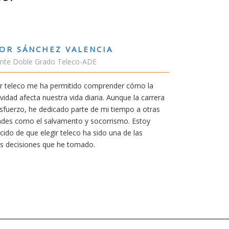
RUBÉN URRACA 
Estudiante Grado de In
er cómo la
En cualquier carrera ne
nque la carrera
mía siempre ha sido pode
iempo a otras
carrera de teleco me dar
mo. Estoy
Aunque al principio par
a de las
mereció la pena por las
titulación ofrece.