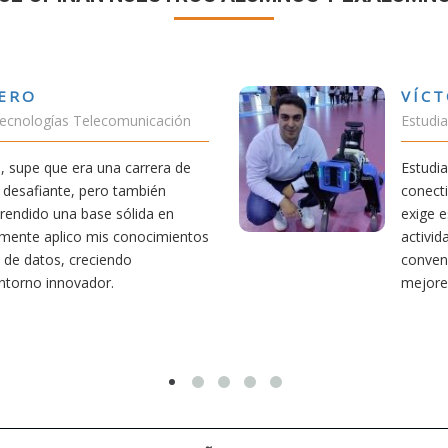
VÍCTOR SÁNCHEZ VALENCIA
Estudiante Doble Grado Teleco-ADE
Estudiar teleco me ha permitido comprend
conectividad afecta nuestra vida diaria. Au
exige esfuerzo, he dedicado parte de mi t
actividades como el salvamento y socorris
convencido de que elegir teleco ha sido un
mejores decisiones que he tomado.