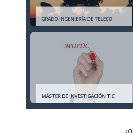
GRADO INGENIERÍA DE TELECO
Título oficial de Grado de la Ingeniería de
Telecomunicación
MÁSTER DE INVESTIGACIÓN TIC
Máster online para quienes deseen
continuar sus estudios hacia un doctorado
y dedicarse a la investigación o la
enseñanza en áreas relacionadas con las
TIC
¿Q