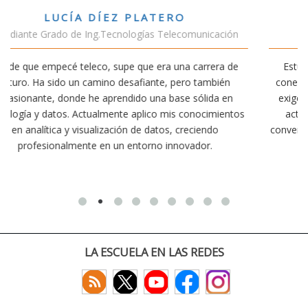
VÍCTOR SÁNCHEZ VALENCIA
ción
Estudiante Doble Grado Teleco-ADE
a de
Estudiar teleco me ha permitido comprender cómo la
én
conectividad afecta nuestra vida diaria. Aunque la carrera
en
exige esfuerzo, he dedicado parte de mi tiempo a otras
entos
actividades como el salvamento y socorrismo. Estoy
convencido de que elegir teleco ha sido una de las mejore
decisiones que he tomado.
LA ESCUELA EN LAS REDES