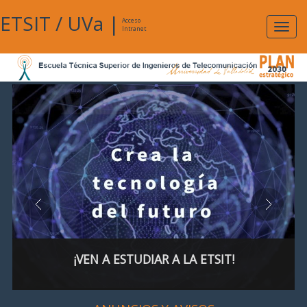
ETSIT
/
UVa
|
Acceso
Expan
Intranet
naveg
¡VEN A ESTUDIAR A LA ETSIT!