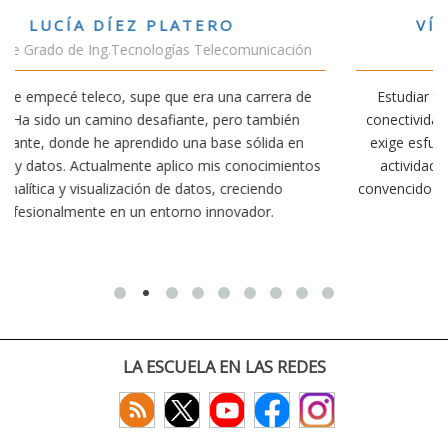
VÍCTOR SÁNCHEZ VALENCIA
ión
Estudiante Doble Grado Teleco-ADE
 de
Estudiar teleco me ha permitido comprender cómo la
n
conectividad afecta nuestra vida diaria. Aunque la carrera
en
exige esfuerzo, he dedicado parte de mi tiempo a otras
ntos
actividades como el salvamento y socorrismo. Estoy
convencido de que elegir teleco ha sido una de las mejores
decisiones que he tomado.
LA ESCUELA EN LAS REDES