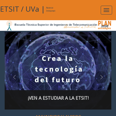
ETSIT
/
UVa
|
Acceso
Expan
Intranet
naveg
¡VEN A ESTUDIAR A LA ETSIT!