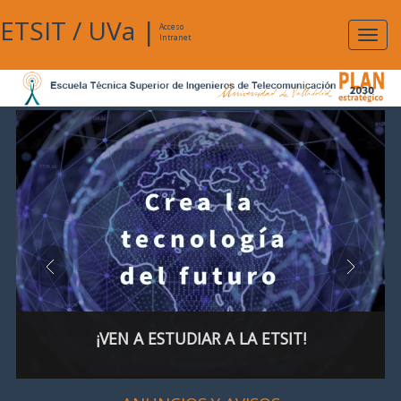
ETSIT
/
UVa
|
Acceso
Expan
Intranet
naveg
¡VEN A ESTUDIAR A LA ETSIT!