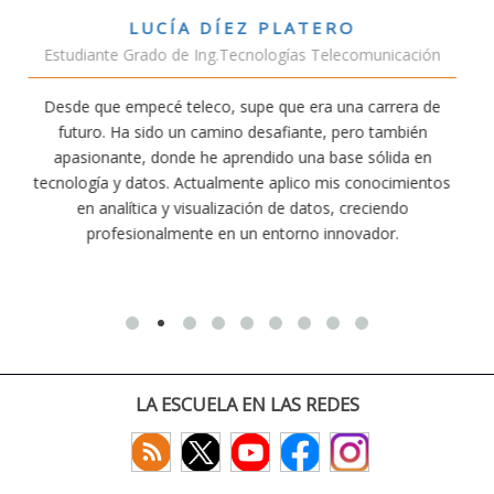
VÍCTOR SÁNCHEZ VALENCIA
unicación
Estudiante Doble Grado Teleco-ADE
arrera de
Estudiar teleco me ha permitido comprender cóm
 también
conectividad afecta nuestra vida diaria. Aunque la c
ólida en
exige esfuerzo, he dedicado parte de mi tiempo a 
nocimientos
actividades como el salvamento y socorrismo. E
iendo
convencido de que elegir teleco ha sido una de las 
dor.
decisiones que he tomado.
LA ESCUELA EN LAS REDES