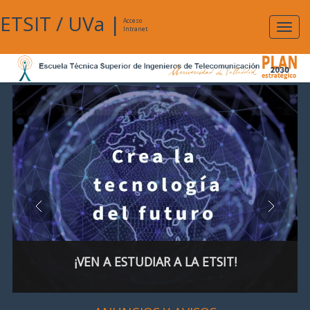
ETSIT
/
UVa
|
Acceso
Expan
Intranet
naveg
¡VEN A ESTUDIAR A LA ETSIT!