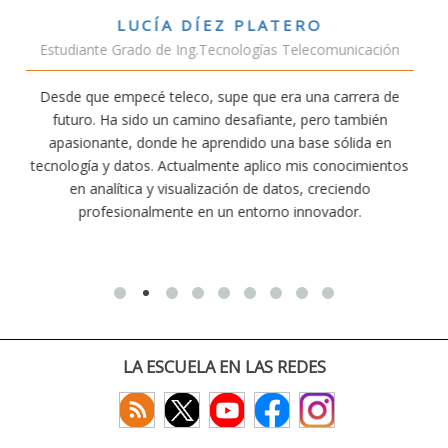
VÍCTOR SÁNCHEZ VALENCIA
unicación
Estudiante Doble Grado Teleco-ADE
arrera de
Estudiar teleco me ha permitido comprender cóm
 también
conectividad afecta nuestra vida diaria. Aunque la c
ólida en
exige esfuerzo, he dedicado parte de mi tiempo a 
nocimientos
actividades como el salvamento y socorrismo. E
iendo
convencido de que elegir teleco ha sido una de las 
dor.
decisiones que he tomado.
LA ESCUELA EN LAS REDES