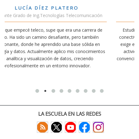
VÍCTOR SÁNCHEZ VALENCIA
ción
Estudiante Doble Grado Teleco-ADE
a de
Estudiar teleco me ha permitido comprender cómo la
én
conectividad afecta nuestra vida diaria. Aunque la carrera
en
exige esfuerzo, he dedicado parte de mi tiempo a otras
entos
actividades como el salvamento y socorrismo. Estoy
convencido de que elegir teleco ha sido una de las mejore
decisiones que he tomado.
LA ESCUELA EN LAS REDES