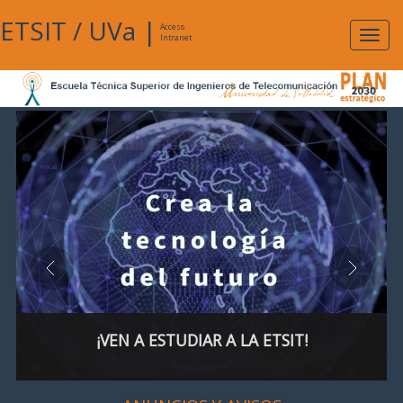
ETSIT
/
UVa
|
Acceso
Expan
Intranet
naveg
¡VEN A ESTUDIAR A LA ETSIT!