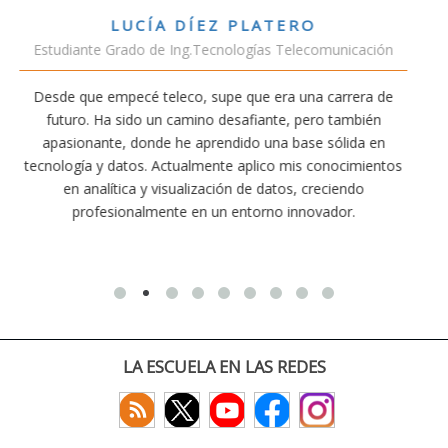
VÍCTOR SÁNCHEZ VALENCIA
nicación
Estudiante Doble Grado Teleco-ADE
rrera de
Estudiar teleco me ha permitido comprender cómo
ambién
conectividad afecta nuestra vida diaria. Aunque la ca
lida en
exige esfuerzo, he dedicado parte de mi tiempo a o
ocimientos
actividades como el salvamento y socorrismo. Est
endo
convencido de que elegir teleco ha sido una de las m
or.
decisiones que he tomado.
LA ESCUELA EN LAS REDES