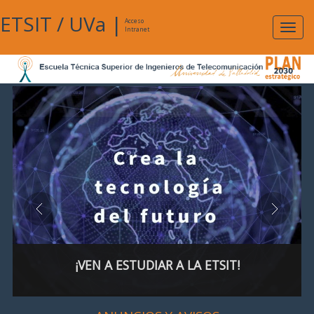
ETSIT
/
UVa
|
Acceso
Expan
Intranet
naveg
¡VEN A ESTUDIAR A LA ETSIT!