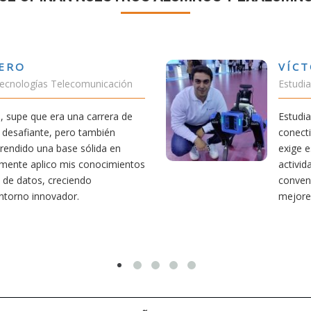
VÍCTOR SÁNCHEZ
municación
Estudiante Doble Grado T
carrera de
Estudiar teleco me ha pe
también
conectividad afecta nuestra
ólida en
exige esfuerzo, he dedica
conocimientos
actividades como el salva
o
convencido de que elegir t
mejores decisiones que h