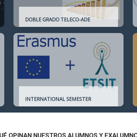
DOBLE GRADO TELECO-ADE
Plan de estudios conjunto que permite
complementar el perfil técnico de la
Ingeniería de Telecomunicación con la de
Administración y Dirección de Empresas
INTERNATIONAL SEMESTER
International Semester in
Telecommunications Engineering
UÉ OPINAN NUESTROS ALUMNOS Y EXALUMN