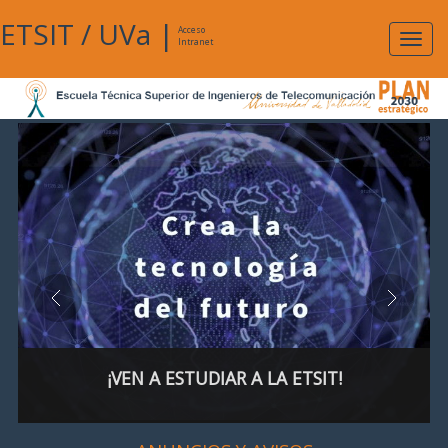
ETSIT
/
UVa
|
Acceso
Expan
Intranet
naveg
¡VEN A ESTUDIAR A LA ETSIT!