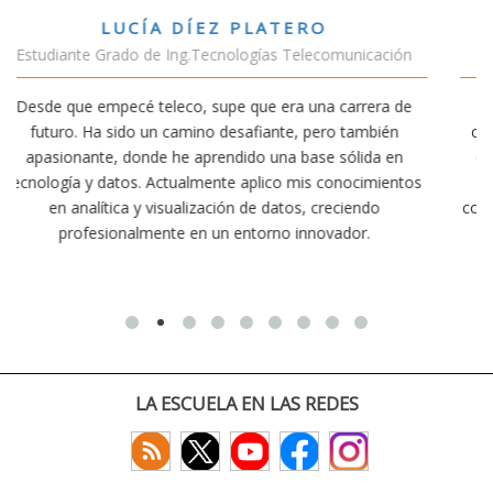
VÍCTOR SÁNCHEZ VALENCIA
cación
Estudiante Doble Grado Teleco-ADE
era de
Estudiar teleco me ha permitido comprender cómo l
bién
conectividad afecta nuestra vida diaria. Aunque la carr
da en
exige esfuerzo, he dedicado parte de mi tiempo a otr
imientos
actividades como el salvamento y socorrismo. Estoy
do
convencido de que elegir teleco ha sido una de las mej
.
decisiones que he tomado.
LA ESCUELA EN LAS REDES