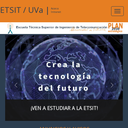
ETSIT
/
UVa
|
Acceso
Expan
Intranet
naveg
¡VEN A ESTUDIAR A LA ETSIT!