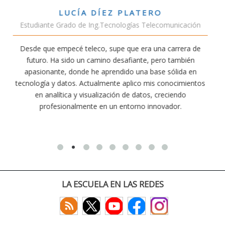
VÍCTOR SÁNCHEZ VALENCIA
unicación
Estudiante Doble Grado Teleco-ADE
arrera de
Estudiar teleco me ha permitido comprender cóm
 también
conectividad afecta nuestra vida diaria. Aunque la c
ólida en
exige esfuerzo, he dedicado parte de mi tiempo a 
nocimientos
actividades como el salvamento y socorrismo. E
iendo
convencido de que elegir teleco ha sido una de las 
dor.
decisiones que he tomado.
LA ESCUELA EN LAS REDES