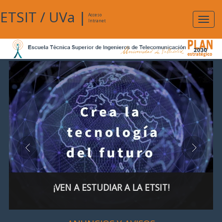
ETSIT
/
UVa
|
Acceso
Expan
Intranet
naveg
¡VEN A ESTUDIAR A LA ETSIT!