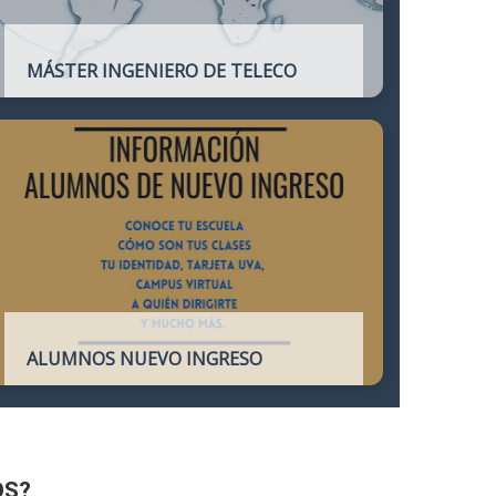
MÁSTER INGENIERO DE TELECO
Título oficial que otorga atribuciones
profesionales del Ingeniero de
Telecomunicación y que habilita para el
ejercicio de la profesión.
ALUMNOS NUEVO INGRESO
Accede a toda la información necesaria
para los Alumnos de Nuevo Ingreso
OS?