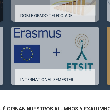
DOBLE GRADO TELECO-ADE
Plan de estudios conjunto que permite
complementar el perfil técnico de la
Ingeniería de Telecomunicación con la de
Administración y Dirección de Empresas
INTERNATIONAL SEMESTER
International Semester in
Telecommunications Engineering
UÉ OPINAN NUESTROS ALUMNOS Y EXALUMN