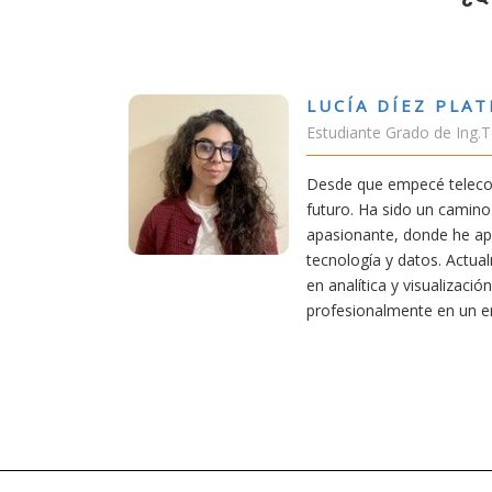
ÍEZ PLATERO
rado de Ing.Tecnologías Telecomunicación
pecé teleco, supe que era una carrera de
do un camino desafiante, pero también
 donde he aprendido una base sólida en
datos. Actualmente aplico mis conocimientos
 visualización de datos, creciendo
ente en un entorno innovador.