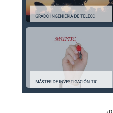
GRADO INGENIERÍA DE TELECO
Título oficial de Grado de la Ingeniería de
Telecomunicación
MÁSTER DE INVESTIGACIÓN TIC
Máster online para quienes deseen
continuar sus estudios hacia un doctorado
y dedicarse a la investigación o la
enseñanza en áreas relacionadas con las
TIC
¿Q