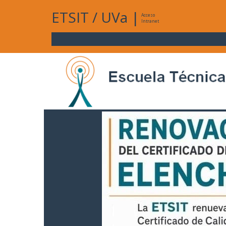
ETSIT
/
UVa
|
Acceso
Intranet