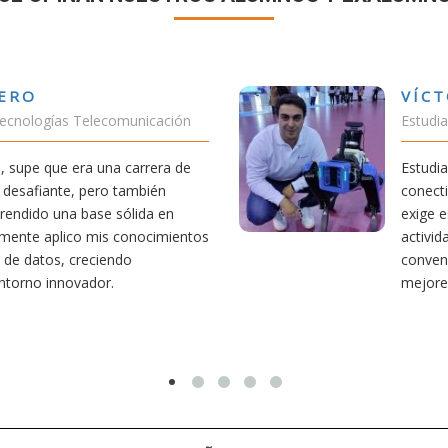
VÍCTOR SÁNCHEZ VALENCIA
Estudiante Doble Grado Teleco-ADE
Estudiar teleco me ha permitido comprender cómo la
conectividad afecta nuestra vida diaria. Aunque la carrera
exige esfuerzo, he dedicado parte de mi tiempo a otras
actividades como el salvamento y socorrismo. Estoy
convencido de que elegir teleco ha sido una de las
mejores decisiones que he tomado.