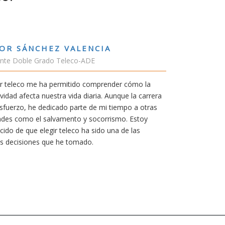
RUBÉN URRACA TORICES
Estudiante Grado de Ing.Tecnologías Teleco
En cualquier carrera necesitas una buena mot
mía siempre ha sido poder trabajar en Japón 
carrera de teleco me dará la oportunidad para
Aunque al principio parezca duro, uno siemp
mereció la pena por las múltiples oportunida
titulación ofrece.