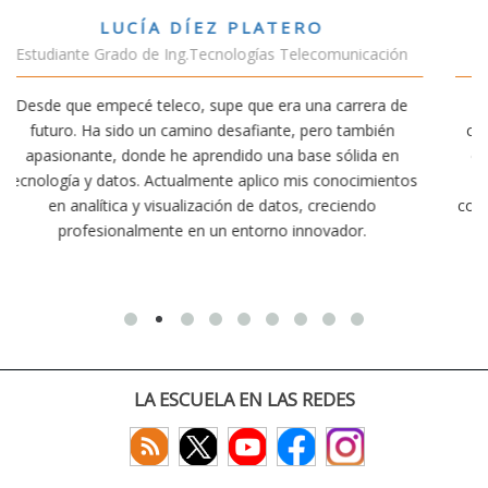
VÍCTOR SÁNCHEZ VALENCIA
cación
Estudiante Doble Grado Teleco-ADE
era de
Estudiar teleco me ha permitido comprender cómo l
bién
conectividad afecta nuestra vida diaria. Aunque la carr
da en
exige esfuerzo, he dedicado parte de mi tiempo a otr
imientos
actividades como el salvamento y socorrismo. Estoy
do
convencido de que elegir teleco ha sido una de las mej
.
decisiones que he tomado.
LA ESCUELA EN LAS REDES