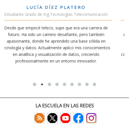
VÍCTOR SÁNCHEZ VALENCIA
cación
Estudiante Doble Grado Teleco-ADE
era de
Estudiar teleco me ha permitido comprender cómo l
bién
conectividad afecta nuestra vida diaria. Aunque la carr
da en
exige esfuerzo, he dedicado parte de mi tiempo a otr
imientos
actividades como el salvamento y socorrismo. Estoy
do
convencido de que elegir teleco ha sido una de las mej
.
decisiones que he tomado.
LA ESCUELA EN LAS REDES