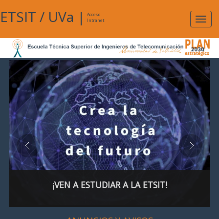
ETSIT
/
UVa
|
Acceso
Expan
Intranet
naveg
¡VEN A ESTUDIAR A LA ETSIT!