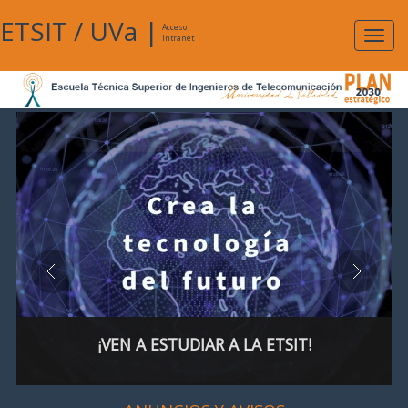
ETSIT
/
UVa
|
Acceso
Expan
Intranet
naveg
¡VEN A ESTUDIAR A LA ETSIT!