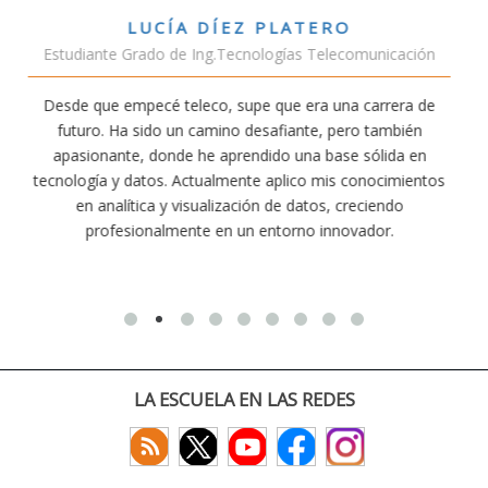
VÍCTOR SÁNCHEZ VALENCIA
unicación
Estudiante Doble Grado Teleco-ADE
arrera de
Estudiar teleco me ha permitido comprender cóm
 también
conectividad afecta nuestra vida diaria. Aunque la c
ólida en
exige esfuerzo, he dedicado parte de mi tiempo a 
nocimientos
actividades como el salvamento y socorrismo. E
iendo
convencido de que elegir teleco ha sido una de las 
dor.
decisiones que he tomado.
LA ESCUELA EN LAS REDES