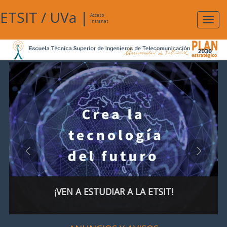
ETSIT
/
UVa
|
Acceso
Expan
Intranet
naveg
¡VEN A ESTUDIAR A LA ETSIT!