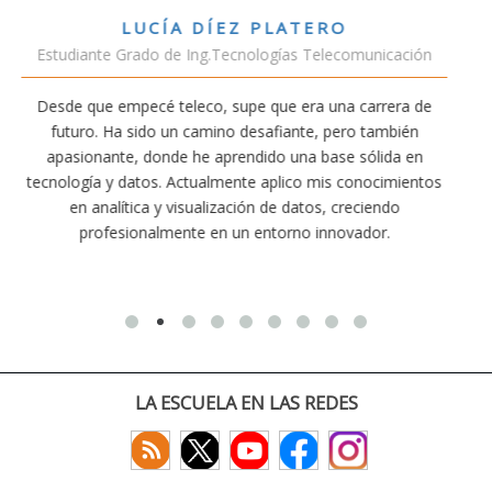
VÍCTOR SÁNCHEZ VALENCIA
nicación
Estudiante Doble Grado Teleco-ADE
rrera de
Estudiar teleco me ha permitido comprender cómo
ambién
conectividad afecta nuestra vida diaria. Aunque la ca
lida en
exige esfuerzo, he dedicado parte de mi tiempo a o
ocimientos
actividades como el salvamento y socorrismo. Est
endo
convencido de que elegir teleco ha sido una de las m
or.
decisiones que he tomado.
LA ESCUELA EN LAS REDES