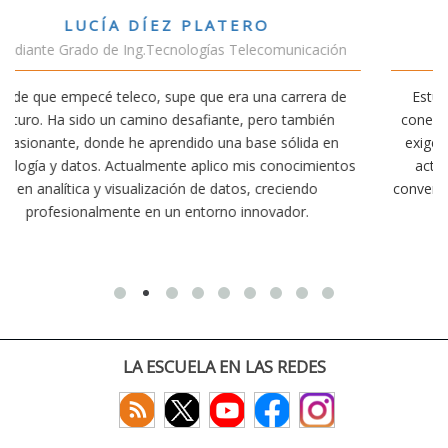
VÍCTOR SÁNCHEZ VALENCIA
ción
Estudiante Doble Grado Teleco-ADE
a de
Estudiar teleco me ha permitido comprender cómo la
ién
conectividad afecta nuestra vida diaria. Aunque la carrer
 en
exige esfuerzo, he dedicado parte de mi tiempo a otras
ientos
actividades como el salvamento y socorrismo. Estoy
convencido de que elegir teleco ha sido una de las mejor
decisiones que he tomado.
LA ESCUELA EN LAS REDES