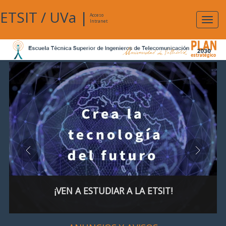
ETSIT
/
UVa
|
Acceso
Expan
Intranet
naveg
¡VEN A ESTUDIAR A LA ETSIT!