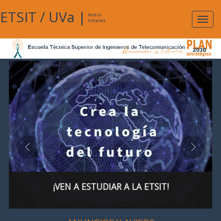
ETSIT
/
UVa
|
Acceso
Expan
Intranet
naveg
¡VEN A ESTUDIAR A LA ETSIT!