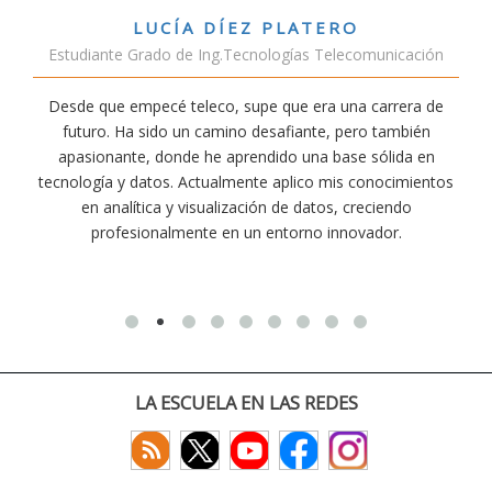
TERO
VÍCTOR SÁNCHEZ VALE
s Telecomunicación
Estudiante Doble Grado Telec
era una carrera de
Estudiar teleco me ha permitido compr
nte, pero también
conectividad afecta nuestra vida diaria. A
na base sólida en
exige esfuerzo, he dedicado parte de mi 
co mis conocimientos
actividades como el salvamento y socor
atos, creciendo
convencido de que elegir teleco ha sido un
o innovador.
decisiones que he tomado.
LA ESCUELA EN LAS REDES