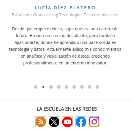
TERO
VÍCTOR SÁNCHEZ VALE
s Telecomunicación
Estudiante Doble Grado Telec
era una carrera de
Estudiar teleco me ha permitido compr
nte, pero también
conectividad afecta nuestra vida diaria. A
na base sólida en
exige esfuerzo, he dedicado parte de mi 
co mis conocimientos
actividades como el salvamento y socor
atos, creciendo
convencido de que elegir teleco ha sido un
o innovador.
decisiones que he tomado.
LA ESCUELA EN LAS REDES