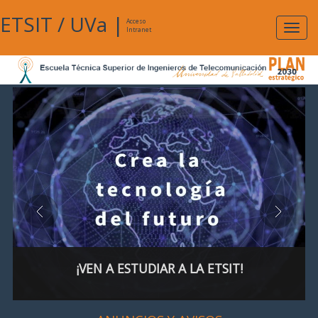
ETSIT
/
UVa
|
Acceso
Expan
Intranet
naveg
¡VEN A ESTUDIAR A LA ETSIT!