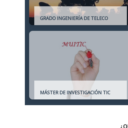
GRADO INGENIERÍA DE TELECO
Título oficial de Grado de la Ingeniería de
Telecomunicación
MÁSTER DE INVESTIGACIÓN TIC
Máster online para quienes deseen
continuar sus estudios hacia un doctorado
y dedicarse a la investigación o la
enseñanza en áreas relacionadas con las
TIC
¿Q