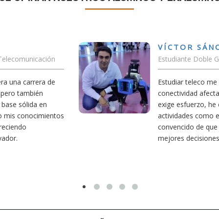
Z VALENCIA
RU
o Teleco-ADE
Estud
permitido comprender cómo la
En cu
tra vida diaria. Aunque la carrera
mía s
cado parte de mi tiempo a otras
carre
vamento y socorrismo. Estoy
Aunqu
 teleco ha sido una de las
merec
 he tomado.
titul