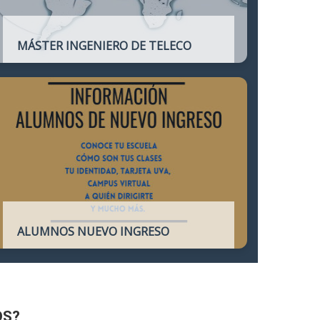
MÁSTER INGENIERO DE TELECO
Título oficial que otorga atribuciones
profesionales del Ingeniero de
Telecomunicación y que habilita para el
ejercicio de la profesión.
ALUMNOS NUEVO INGRESO
Accede a toda la información necesaria
para los Alumnos de Nuevo Ingreso
OS?