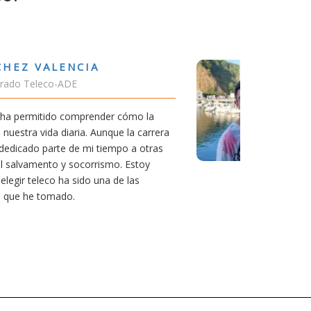
BÉN URRACA TORICES
iante Grado de Ing.Tecnologías Telecomunicación
alquier carrera necesitas una buena motivación. La
iempre ha sido poder trabajar en Japón y sin duda la
ra de teleco me dará la oportunidad para ello.
e al principio parezca duro, uno siempre piensa que
ió la pena por las múltiples oportunidades que esta
ación ofrece.