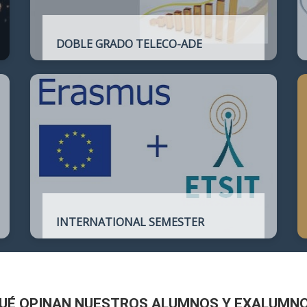
DOBLE GRADO TELECO-ADE
Plan de estudios conjunto que permite
complementar el perfil técnico de la
Ingeniería de Telecomunicación con la de
Administración y Dirección de Empresas
INTERNATIONAL SEMESTER
International Semester in
Telecommunications Engineering
UÉ OPINAN NUESTROS ALUMNOS Y EXALUMN