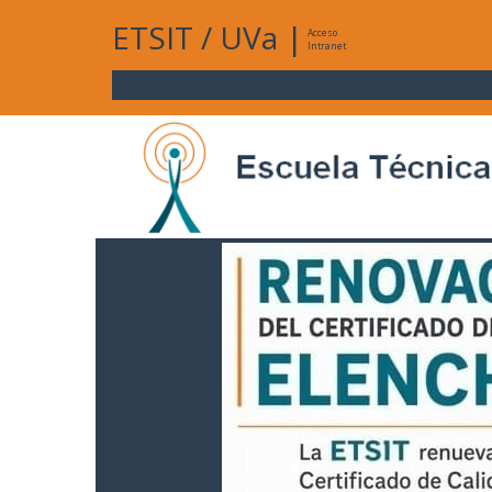
ETSIT
/
UVa
|
Acceso
Intranet