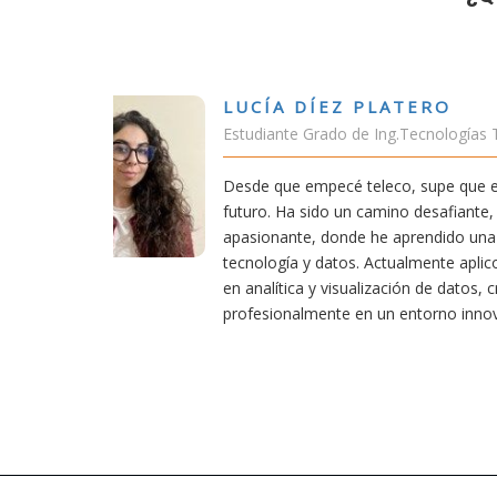
VÍCTOR SÁNCHE
comunicación
Estudiante Doble Grad
a carrera de
Estudiar teleco me ha 
o también
conectividad afecta nues
 sólida en
exige esfuerzo, he dedi
s conocimientos
actividades como el sal
endo
convencido de que elegir
.
mejores decisiones que