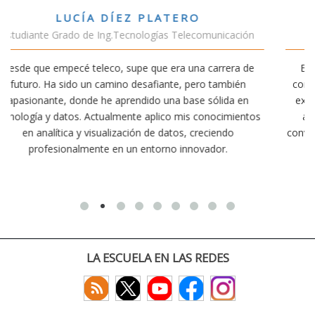
VÍCTOR SÁNCHEZ VALENCIA
ación
Estudiante Doble Grado Teleco-ADE
ra de
Estudiar teleco me ha permitido comprender cómo la
bién
conectividad afecta nuestra vida diaria. Aunque la carre
a en
exige esfuerzo, he dedicado parte de mi tiempo a otra
mientos
actividades como el salvamento y socorrismo. Estoy
o
convencido de que elegir teleco ha sido una de las mejo
decisiones que he tomado.
LA ESCUELA EN LAS REDES