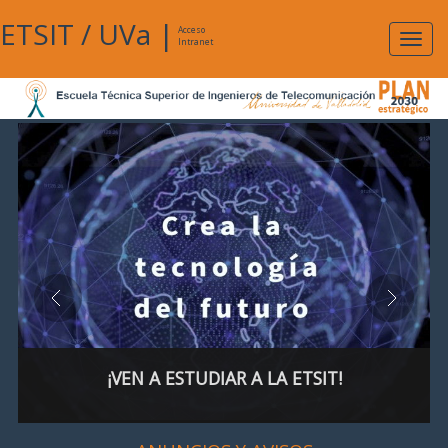
ETSIT
/
UVa
|
Acceso
Expan
Intranet
naveg
¡VEN A ESTUDIAR A LA ETSIT!