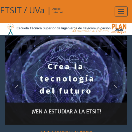
ETSIT
/
UVa
|
Acceso
Expan
Intranet
naveg
¡VEN A ESTUDIAR A LA ETSIT!