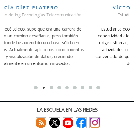
VÍCTOR SÁNCHEZ VALENCIA
ón
Estudiante Doble Grado Teleco-ADE
de
Estudiar teleco me ha permitido comprender cómo la
n
conectividad afecta nuestra vida diaria. Aunque la carrera
n
exige esfuerzo, he dedicado parte de mi tiempo a otras
ntos
actividades como el salvamento y socorrismo. Estoy
convencido de que elegir teleco ha sido una de las mejores
decisiones que he tomado.
LA ESCUELA EN LAS REDES