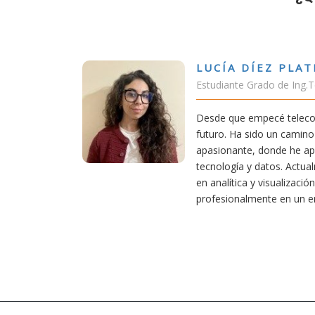
DÍEZ PLATERO
 Grado de Ing.Tecnologías Telecomunicación
empecé teleco, supe que era una carrera de
 sido un camino desafiante, pero también
e, donde he aprendido una base sólida en
 y datos. Actualmente aplico mis conocimientos
a y visualización de datos, creciendo
lmente en un entorno innovador.