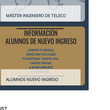
MÁSTER INGENIERO DE TELECO
Título oficial que otorga atribuciones
profesionales del Ingeniero de
Telecomunicación y que habilita para el
ejercicio de la profesión.
ALUMNOS NUEVO INGRESO
Accede a toda la información necesaria
para los Alumnos de Nuevo Ingreso
OS?