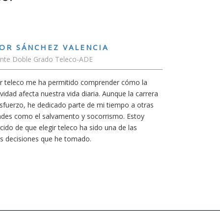
RUBÉN URRACA TORICES
Estudiante Grado de Ing.Tecnologías Tel
En cualquier carrera necesitas una buena 
mía siempre ha sido poder trabajar en Jap
carrera de teleco me dará la oportunidad p
Aunque al principio parezca duro, uno si
mereció la pena por las múltiples oportun
titulación ofrece.