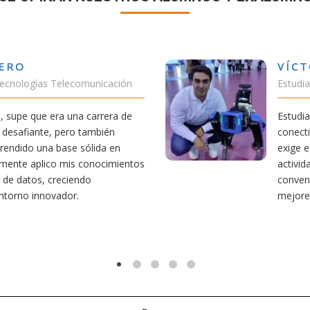
VÍCTOR SÁNCHEZ VALENCIA
Estudiante Doble Grado Teleco-ADE
Estudiar teleco me ha permitido comprender cómo la
conectividad afecta nuestra vida diaria. Aunque la carrera
exige esfuerzo, he dedicado parte de mi tiempo a otras
actividades como el salvamento y socorrismo. Estoy
convencido de que elegir teleco ha sido una de las
mejores decisiones que he tomado.