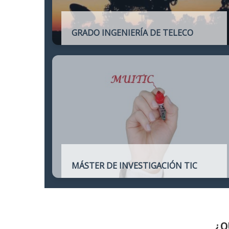
GRADO INGENIERÍA DE TELECO
Título oficial de Grado de la Ingeniería de
Telecomunicación
MÁSTER DE INVESTIGACIÓN TIC
Máster online para quienes deseen
continuar sus estudios hacia un doctorado
y dedicarse a la investigación o la
enseñanza en áreas relacionadas con las
TIC
¿Q