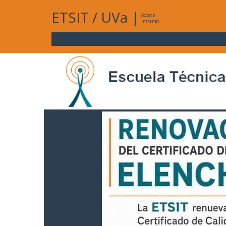
ETSIT
/
UVa
|
Acceso
Intranet