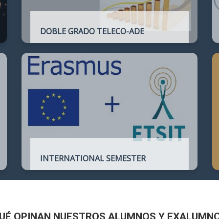
DOBLE GRADO TELECO-ADE
Plan de estudios conjunto que permite
complementar el perfil técnico de la
Ingeniería de Telecomunicación con la de
Administración y Dirección de Empresas
INTERNATIONAL SEMESTER
International Semester in
Telecommunications Engineering
UÉ OPINAN NUESTROS ALUMNOS Y EXALUMN