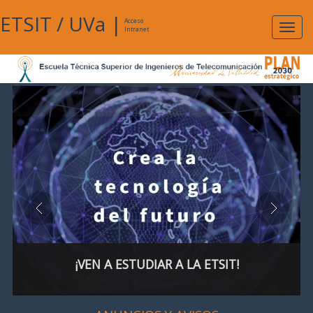
ETSIT
/
UVa
|
Acceso
Expan
Intranet
naveg
¡VEN A ESTUDIAR A LA ETSIT!