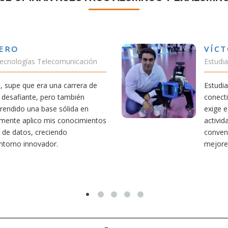
VÍCTOR SÁNCHEZ VALENCIA
Estudiante Doble Grado Teleco-ADE
Estudiar teleco me ha permitido comprender cómo la
conectividad afecta nuestra vida diaria. Aunque la carrera
exige esfuerzo, he dedicado parte de mi tiempo a otras
actividades como el salvamento y socorrismo. Estoy
convencido de que elegir teleco ha sido una de las
mejores decisiones que he tomado.