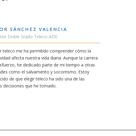
RUBÉN URRACA TORICES
Estudiante Grado de Ing.Tecnologías Telecomunic
En cualquier carrera necesitas una buena motivaci
mía siempre ha sido poder trabajar en Japón y sin
carrera de teleco me dará la oportunidad para ello
Aunque al principio parezca duro, uno siempre pi
mereció la pena por las múltiples oportunidades q
titulación ofrece.