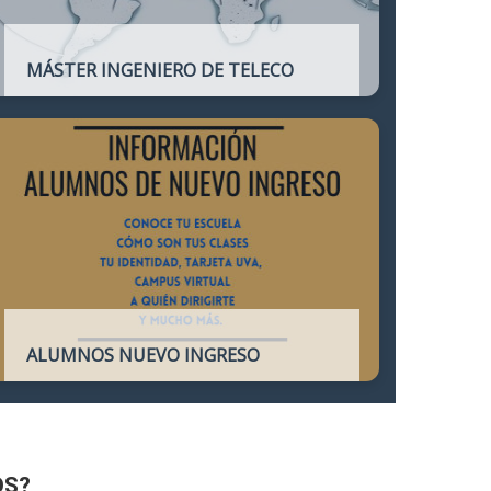
MÁSTER INGENIERO DE TELECO
Título oficial que otorga atribuciones
profesionales del Ingeniero de
Telecomunicación y que habilita para el
ejercicio de la profesión.
ALUMNOS NUEVO INGRESO
Accede a toda la información necesaria
para los Alumnos de Nuevo Ingreso
OS?