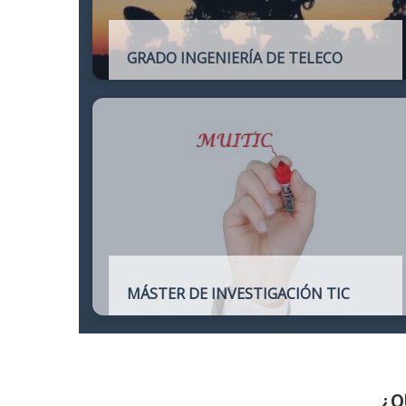
GRADO INGENIERÍA DE TELECO
Título oficial de Grado de la Ingeniería de
Telecomunicación
MÁSTER DE INVESTIGACIÓN TIC
Máster online para quienes deseen
continuar sus estudios hacia un doctorado
y dedicarse a la investigación o la
enseñanza en áreas relacionadas con las
TIC
¿Q