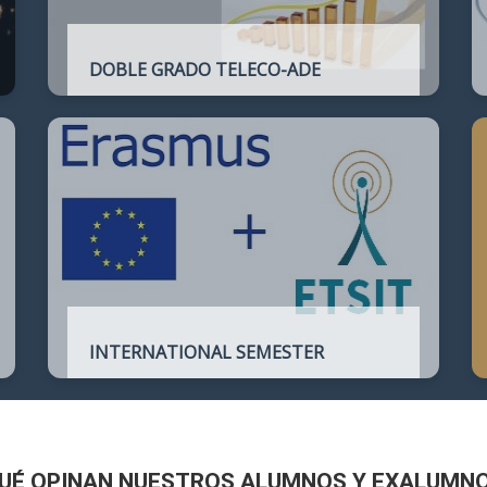
DOBLE GRADO TELECO-ADE
Plan de estudios conjunto que permite
complementar el perfil técnico de la
Ingeniería de Telecomunicación con la de
Administración y Dirección de Empresas
INTERNATIONAL SEMESTER
International Semester in
Telecommunications Engineering
UÉ OPINAN NUESTROS ALUMNOS Y EXALUMN