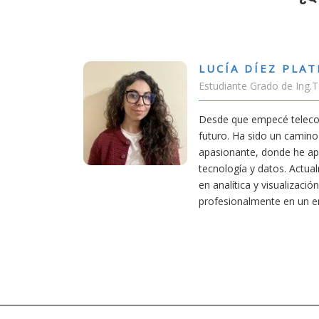
 PLATERO
de Ing.Tecnologías Telecomunicación
teleco, supe que era una carrera de
 camino desafiante, pero también
e he aprendido una base sólida en
. Actualmente aplico mis conocimientos
alización de datos, creciendo
en un entorno innovador.