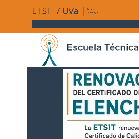
ETSIT
/
UVa
|
Acceso
Intranet