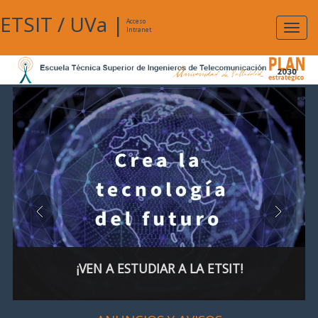
ETSIT
/
UVa
|
Acceso
Expan
Intranet
naveg
¡VEN A ESTUDIAR A LA ETSIT!