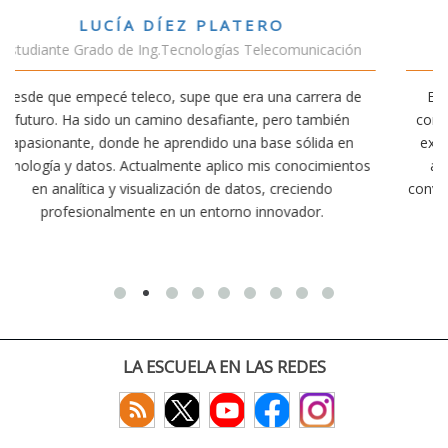
VÍCTOR SÁNCHEZ VALENCIA
ación
Estudiante Doble Grado Teleco-ADE
ra de
Estudiar teleco me ha permitido comprender cómo la
bién
conectividad afecta nuestra vida diaria. Aunque la carre
a en
exige esfuerzo, he dedicado parte de mi tiempo a otra
mientos
actividades como el salvamento y socorrismo. Estoy
o
convencido de que elegir teleco ha sido una de las mejo
decisiones que he tomado.
LA ESCUELA EN LAS REDES