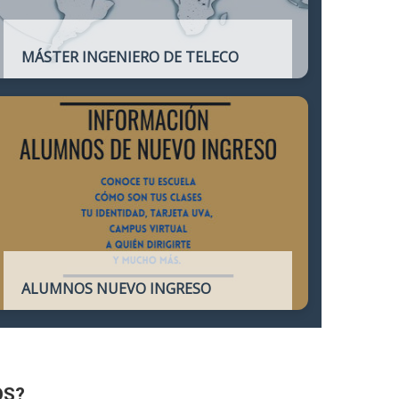
MÁSTER INGENIERO DE TELECO
Título oficial que otorga atribuciones
profesionales del Ingeniero de
Telecomunicación y que habilita para el
ejercicio de la profesión.
ALUMNOS NUEVO INGRESO
Accede a toda la información necesaria
para los Alumnos de Nuevo Ingreso
OS?