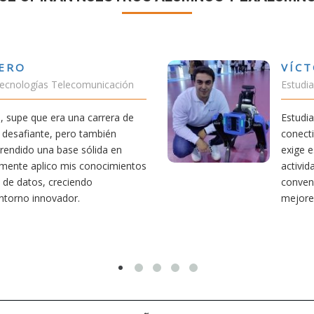
VÍCTOR SÁNCHEZ VALENCIA
Estudiante Doble Grado Teleco-ADE
Estudiar teleco me ha permitido comprender c
conectividad afecta nuestra vida diaria. Aunque 
exige esfuerzo, he dedicado parte de mi tiemp
actividades como el salvamento y socorrismo.
convencido de que elegir teleco ha sido una de
mejores decisiones que he tomado.