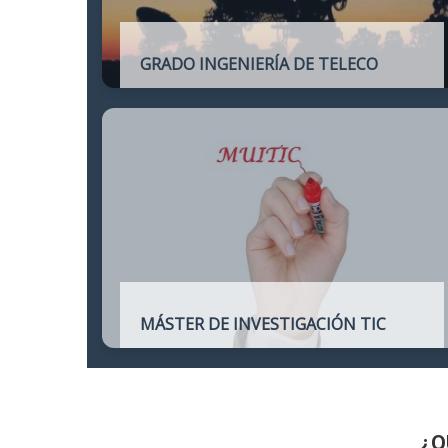
GRADO INGENIERÍA DE TELECO
Título oficial de Grado de la Ingeniería de
Telecomunicación
MÁSTER DE INVESTIGACIÓN TIC
Máster online para quienes deseen
continuar sus estudios hacia un doctorado
y dedicarse a la investigación o la
enseñanza en áreas relacionadas con las
TIC
¿Q