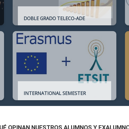
DOBLE GRADO TELECO-ADE
Plan de estudios conjunto que permite
complementar el perfil técnico de la
Ingeniería de Telecomunicación con la de
Administración y Dirección de Empresas
INTERNATIONAL SEMESTER
International Semester in
Telecommunications Engineering
UÉ OPINAN NUESTROS ALUMNOS Y EXALUMN