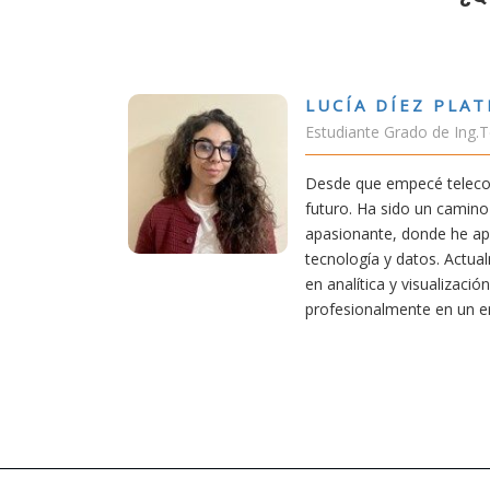
LUCÍA DÍEZ PLATERO
Estudiante Grado de Ing.Tecnologías Telecomunicación
Desde que empecé teleco, supe que era una carrera de
futuro. Ha sido un camino desafiante, pero también
apasionante, donde he aprendido una base sólida en
tecnología y datos. Actualmente aplico mis conocimientos
en analítica y visualización de datos, creciendo
profesionalmente en un entorno innovador.