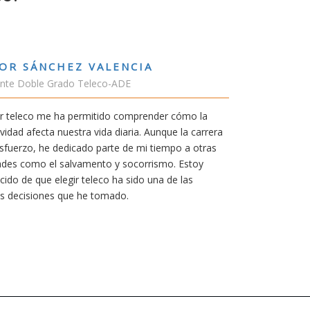
RUBÉN URRACA TO
Estudiante Grado de Ing.Te
ómo la
En cualquier carrera necesi
la carrera
mía siempre ha sido poder tr
o a otras
carrera de teleco me dará la
 Estoy
Aunque al principio parezca
 las
mereció la pena por las múl
titulación ofrece.