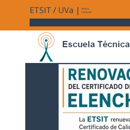
ETSIT
/
UVa
|
Acceso
Intranet