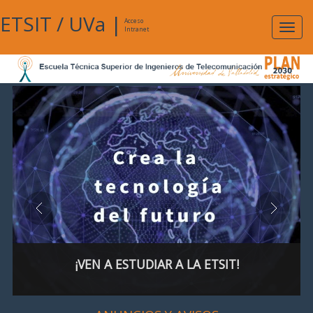
ETSIT
/
UVa
|
Acceso
Expan
Intranet
naveg
¡VEN A ESTUDIAR A LA ETSIT!