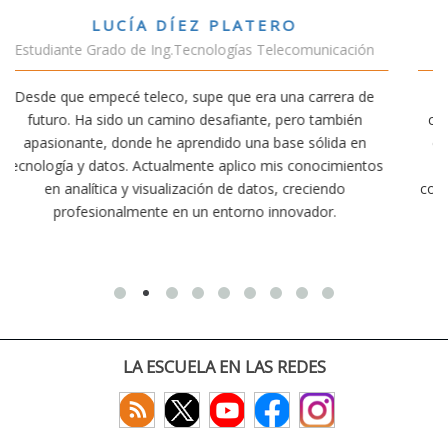
VÍCTOR SÁNCHEZ VALENCIA
cación
Estudiante Doble Grado Teleco-ADE
era de
Estudiar teleco me ha permitido comprender cómo l
bién
conectividad afecta nuestra vida diaria. Aunque la carr
da en
exige esfuerzo, he dedicado parte de mi tiempo a otr
imientos
actividades como el salvamento y socorrismo. Estoy
do
convencido de que elegir teleco ha sido una de las mej
.
decisiones que he tomado.
LA ESCUELA EN LAS REDES