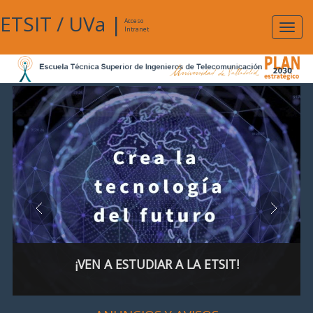
ETSIT
/
UVa
|
Acceso
Expan
Intranet
naveg
¡VEN A ESTUDIAR A LA ETSIT!