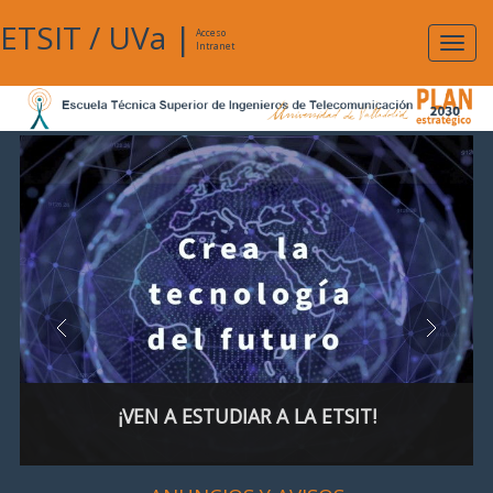
ETSIT
/
UVa
|
Acceso
Expan
Intranet
naveg
¡VEN A ESTUDIAR A LA ETSIT!