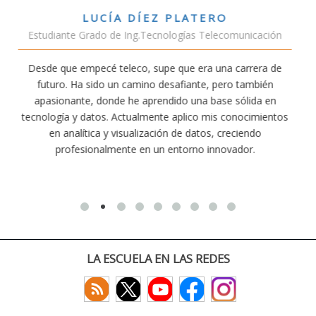
VÍCTOR SÁNCHEZ VALENCIA
nicación
Estudiante Doble Grado Teleco-ADE
rrera de
Estudiar teleco me ha permitido comprender cómo
ambién
conectividad afecta nuestra vida diaria. Aunque la ca
lida en
exige esfuerzo, he dedicado parte de mi tiempo a o
ocimientos
actividades como el salvamento y socorrismo. Est
endo
convencido de que elegir teleco ha sido una de las m
or.
decisiones que he tomado.
LA ESCUELA EN LAS REDES