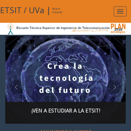
ETSIT
/
UVa
|
Acceso
Expan
Intranet
naveg
¡VEN A ESTUDIAR A LA ETSIT!