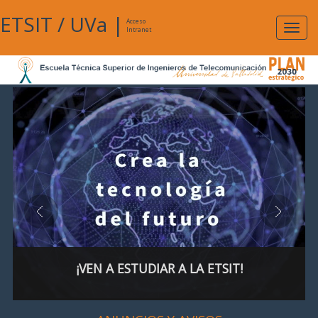
ETSIT
/
UVa
|
Acceso
Expan
Intranet
naveg
¡VEN A ESTUDIAR A LA ETSIT!