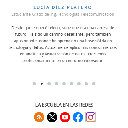
VÍCTOR SÁNCHEZ VALENCIA
municación
Estudiante Doble Grado Teleco-ADE
carrera de
Estudiar teleco me ha permitido comprender có
o también
conectividad afecta nuestra vida diaria. Aunque la 
sólida en
exige esfuerzo, he dedicado parte de mi tiempo a
onocimientos
actividades como el salvamento y socorrismo. 
eciendo
convencido de que elegir teleco ha sido una de las
ador.
decisiones que he tomado.
LA ESCUELA EN LAS REDES