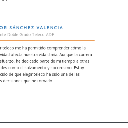
RUBÉN URRACA TORICES
Estudiante Grado de Ing.Tecnologías 
En cualquier carrera necesitas una bue
mía siempre ha sido poder trabajar en 
carrera de teleco me dará la oportunida
Aunque al principio parezca duro, uno
mereció la pena por las múltiples opor
titulación ofrece.