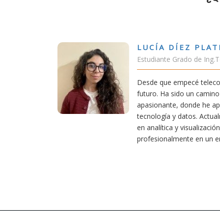
A DÍEZ PLATERO
nte Grado de Ing.Tecnologías Telecomunicación
ue empecé teleco, supe que era una carrera de
 Ha sido un camino desafiante, pero también
ante, donde he aprendido una base sólida en
gía y datos. Actualmente aplico mis conocimientos
ítica y visualización de datos, creciendo
onalmente en un entorno innovador.