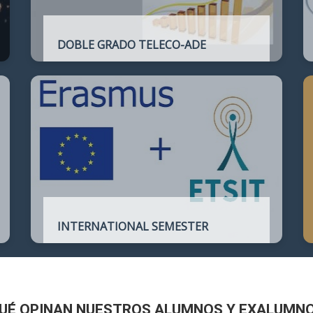
DOBLE GRADO TELECO-ADE
Plan de estudios conjunto que permite
complementar el perfil técnico de la
Ingeniería de Telecomunicación con la de
Administración y Dirección de Empresas
INTERNATIONAL SEMESTER
International Semester in
Telecommunications Engineering
UÉ OPINAN NUESTROS ALUMNOS Y EXALUMN