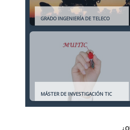
GRADO INGENIERÍA DE TELECO
Título oficial de Grado de la Ingeniería de
Telecomunicación
MÁSTER DE INVESTIGACIÓN TIC
Máster online para quienes deseen
continuar sus estudios hacia un doctorado
y dedicarse a la investigación o la
enseñanza en áreas relacionadas con las
TIC
¿Q