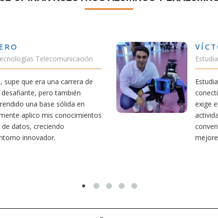
VÍCTOR SÁNCHEZ VALENCIA
Estudiante Doble Grado Teleco-ADE
Estudiar teleco me ha permitido comprender cómo la
conectividad afecta nuestra vida diaria. Aunque la carrera
exige esfuerzo, he dedicado parte de mi tiempo a otras
actividades como el salvamento y socorrismo. Estoy
convencido de que elegir teleco ha sido una de las
mejores decisiones que he tomado.