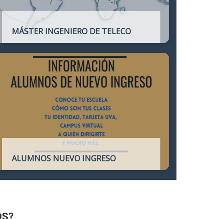
MÁSTER INGENIERO DE TELECO
Título oficial que otorga atribuciones
profesionales del Ingeniero de
Telecomunicación y que habilita para el
ejercicio de la profesión.
ALUMNOS NUEVO INGRESO
Accede a toda la información necesaria
para los Alumnos de Nuevo Ingreso
OS?