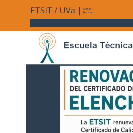
ETSIT
/
UVa
|
Acceso
Intranet