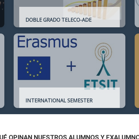
DOBLE GRADO TELECO-ADE
Plan de estudios conjunto que permite
complementar el perfil técnico de la
Ingeniería de Telecomunicación con la de
Administración y Dirección de Empresas
INTERNATIONAL SEMESTER
International Semester in
Telecommunications Engineering
UÉ OPINAN NUESTROS ALUMNOS Y EXALUMN