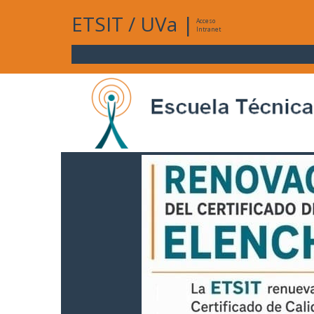
ETSIT
/
UVa
|
Acceso
Intranet