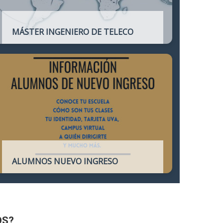
MÁSTER INGENIERO DE TELECO
Título oficial que otorga atribuciones
profesionales del Ingeniero de
Telecomunicación y que habilita para el
ejercicio de la profesión.
ALUMNOS NUEVO INGRESO
Accede a toda la información necesaria
para los Alumnos de Nuevo Ingreso
OS?