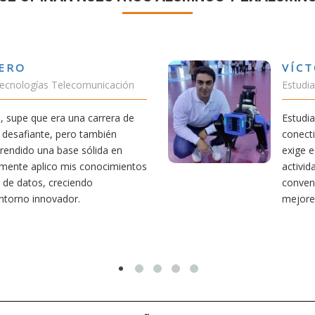
VÍCTOR SÁN
 Telecomunicación
Estudiante Doble 
ra una carrera de
Estudiar teleco me
, pero también
conectividad afecta
base sólida en
exige esfuerzo, he
co mis conocimientos
actividades como e
creciendo
convencido de que e
vador.
mejores decisione