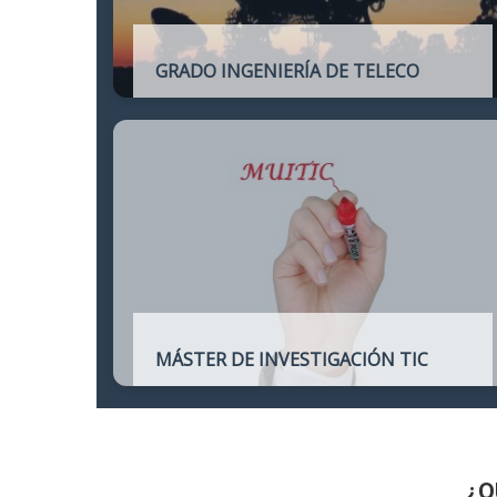
GRADO INGENIERÍA DE TELECO
Título oficial de Grado de la Ingeniería de
Telecomunicación
MÁSTER DE INVESTIGACIÓN TIC
Máster online para quienes deseen
continuar sus estudios hacia un doctorado
y dedicarse a la investigación o la
enseñanza en áreas relacionadas con las
TIC
¿Q