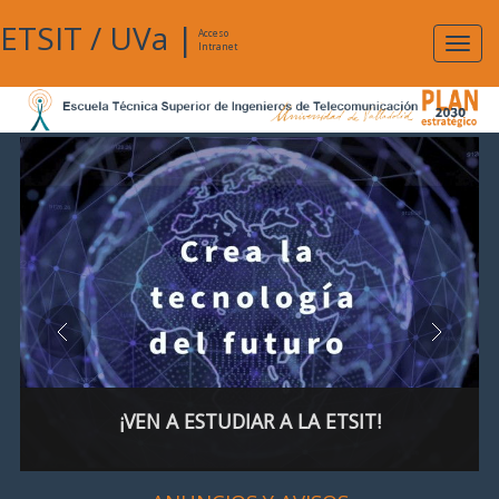
ETSIT
/
UVa
|
Acceso
Expan
Intranet
naveg
¡VEN A ESTUDIAR A LA ETSIT!