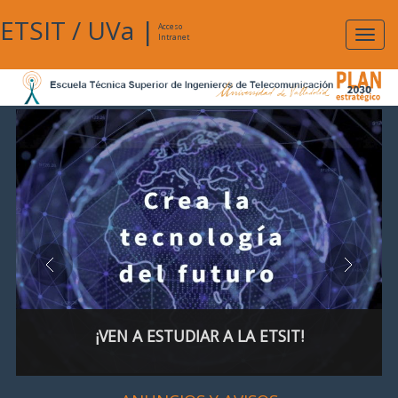
ETSIT
/
UVa
|
Acceso
Expan
Intranet
naveg
¡VEN A ESTUDIAR A LA ETSIT!