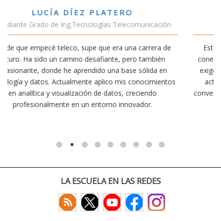
VÍCTOR SÁNCHEZ VALENCIA
ción
Estudiante Doble Grado Teleco-ADE
a de
Estudiar teleco me ha permitido comprender cómo la
ién
conectividad afecta nuestra vida diaria. Aunque la carrer
 en
exige esfuerzo, he dedicado parte de mi tiempo a otras
ientos
actividades como el salvamento y socorrismo. Estoy
convencido de que elegir teleco ha sido una de las mejor
decisiones que he tomado.
LA ESCUELA EN LAS REDES