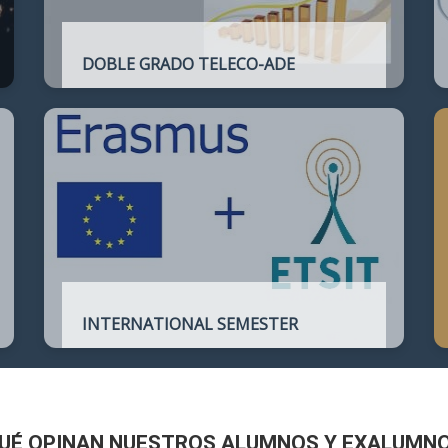
DOBLE GRADO TELECO-ADE
Plan de estudios conjunto que permite
complementar el perfil técnico de la
Ingeniería de Telecomunicación con la de
Administración y Dirección de Empresas
INTERNATIONAL SEMESTER
International Semester in
Telecommunications Engineering
UÉ OPINAN NUESTROS ALUMNOS Y EXALUMN