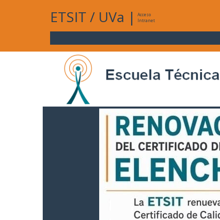
ETSIT
/
UVa
|
Acceso
Intranet