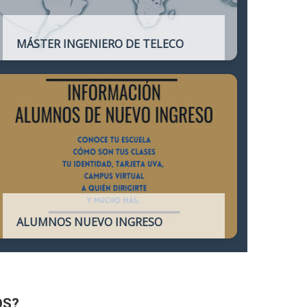
MÁSTER INGENIERO DE TELECO
Título oficial que otorga atribuciones
profesionales del Ingeniero de
Telecomunicación y que habilita para el
ejercicio de la profesión.
ALUMNOS NUEVO INGRESO
Accede a toda la información necesaria
para los Alumnos de Nuevo Ingreso
OS?