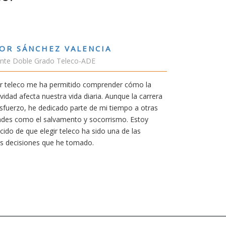
RUBÉN URRACA TORICES
Estudiante Grado de Ing.Tecnologías Teleco
En cualquier carrera necesitas una buena mot
mía siempre ha sido poder trabajar en Japón 
carrera de teleco me dará la oportunidad para
Aunque al principio parezca duro, uno siemp
mereció la pena por las múltiples oportunida
titulación ofrece.