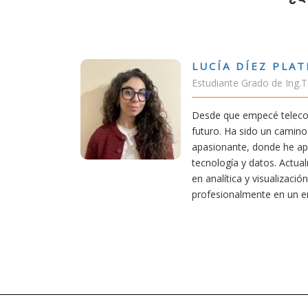
ÍEZ PLATERO
rado de Ing.Tecnologías Telecomunicación
pecé teleco, supe que era una carrera de
do un camino desafiante, pero también
 donde he aprendido una base sólida en
datos. Actualmente aplico mis conocimientos
 visualización de datos, creciendo
ente en un entorno innovador.