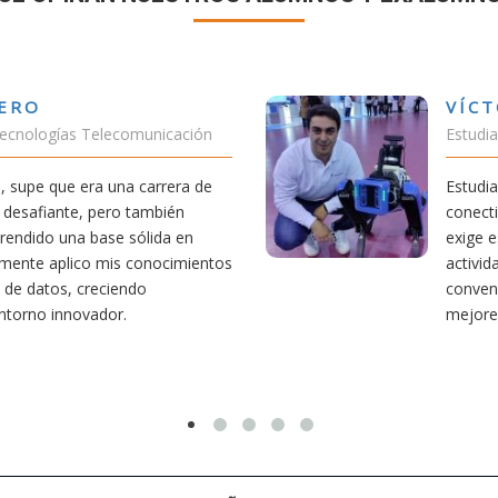
VÍCTOR SÁNCHEZ VALENCIA
Estudiante Doble Grado Teleco-ADE
Estudiar teleco me ha permitido comprender cómo la
conectividad afecta nuestra vida diaria. Aunque la carrera
exige esfuerzo, he dedicado parte de mi tiempo a otras
actividades como el salvamento y socorrismo. Estoy
convencido de que elegir teleco ha sido una de las
mejores decisiones que he tomado.