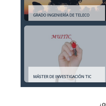
GRADO INGENIERÍA DE TELECO
Título oficial de Grado de la Ingeniería de
Telecomunicación
MÁSTER DE INVESTIGACIÓN TIC
Máster online para quienes deseen
continuar sus estudios hacia un doctorado
y dedicarse a la investigación o la
enseñanza en áreas relacionadas con las
TIC
¿Q