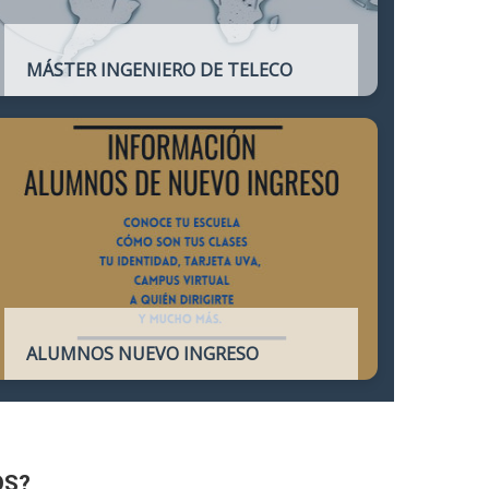
MÁSTER INGENIERO DE TELECO
Título oficial que otorga atribuciones
profesionales del Ingeniero de
Telecomunicación y que habilita para el
ejercicio de la profesión.
ALUMNOS NUEVO INGRESO
Accede a toda la información necesaria
para los Alumnos de Nuevo Ingreso
OS?