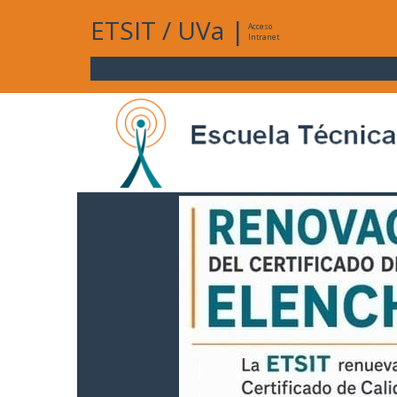
ETSIT
/
UVa
|
Acceso
Intranet