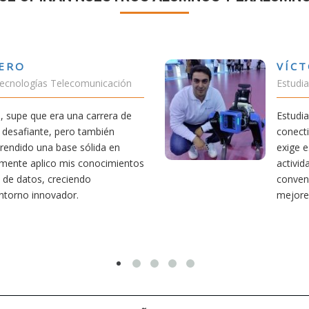
VÍCTOR SÁNCHEZ VALENCIA
Estudiante Doble Grado Teleco-ADE
Estudiar teleco me ha permitido comprender cómo la
conectividad afecta nuestra vida diaria. Aunque la carrera
exige esfuerzo, he dedicado parte de mi tiempo a otras
actividades como el salvamento y socorrismo. Estoy
convencido de que elegir teleco ha sido una de las
mejores decisiones que he tomado.