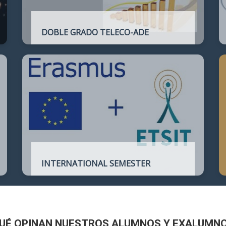
DOBLE GRADO TELECO-ADE
Plan de estudios conjunto que permite
complementar el perfil técnico de la
Ingeniería de Telecomunicación con la de
Administración y Dirección de Empresas
INTERNATIONAL SEMESTER
International Semester in
Telecommunications Engineering
UÉ OPINAN NUESTROS ALUMNOS Y EXALUMN