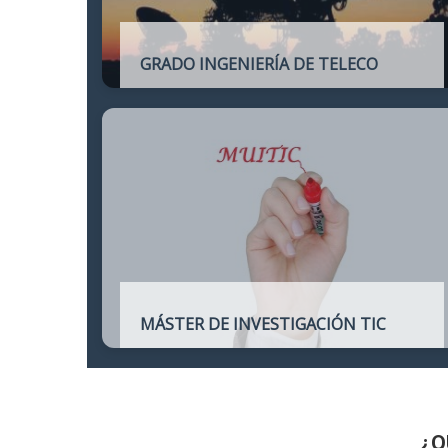
GRADO INGENIERÍA DE TELECO
Título oficial de Grado de la Ingeniería de
Telecomunicación
MÁSTER DE INVESTIGACIÓN TIC
Máster online para quienes deseen
continuar sus estudios hacia un doctorado
y dedicarse a la investigación o la
enseñanza en áreas relacionadas con las
TIC
¿Q