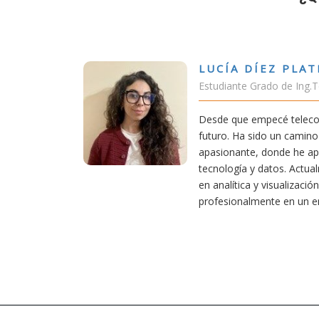
A DÍEZ PLATERO
nte Grado de Ing.Tecnologías Telecomunicación
ue empecé teleco, supe que era una carrera de
 Ha sido un camino desafiante, pero también
ante, donde he aprendido una base sólida en
gía y datos. Actualmente aplico mis conocimientos
ítica y visualización de datos, creciendo
onalmente en un entorno innovador.