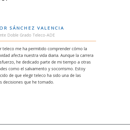
RUBÉN URRACA TORICES
Estudiante Grado de Ing.Tecnologías 
En cualquier carrera necesitas una bue
mía siempre ha sido poder trabajar en 
carrera de teleco me dará la oportunida
Aunque al principio parezca duro, uno
mereció la pena por las múltiples opor
titulación ofrece.