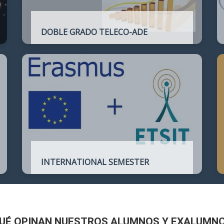
DOBLE GRADO TELECO-ADE
Plan de estudios conjunto que permite
complementar el perfil técnico de la
Ingeniería de Telecomunicación con la de
Administración y Dirección de Empresas
INTERNATIONAL SEMESTER
International Semester in
Telecommunications Engineering
UÉ OPINAN NUESTROS ALUMNOS Y EXALUMN