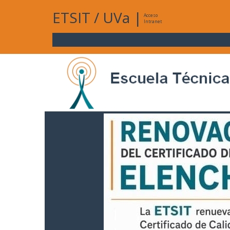
ETSIT
/
UVa
|
Acceso
Intranet