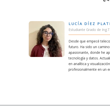
ÍEZ PLATERO
rado de Ing.Tecnologías Telecomunicación
pecé teleco, supe que era una carrera de
do un camino desafiante, pero también
 donde he aprendido una base sólida en
datos. Actualmente aplico mis conocimientos
 visualización de datos, creciendo
ente en un entorno innovador.