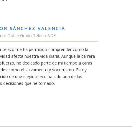
RUBÉN URRACA TORICES
Estudiante Grado de Ing.Tecnologías Teleco
En cualquier carrera necesitas una buena mot
mía siempre ha sido poder trabajar en Japón 
carrera de teleco me dará la oportunidad para
Aunque al principio parezca duro, uno siemp
mereció la pena por las múltiples oportunida
titulación ofrece.