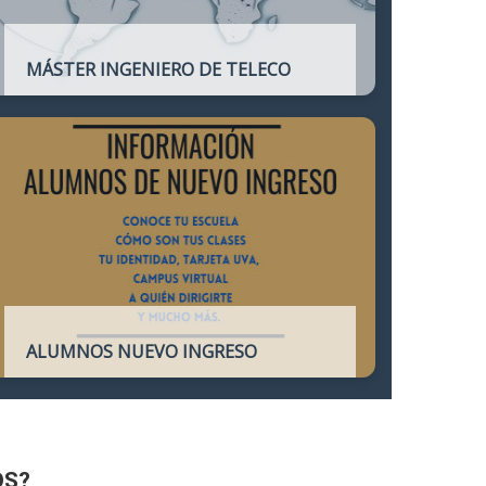
MÁSTER INGENIERO DE TELECO
Título oficial que otorga atribuciones
profesionales del Ingeniero de
Telecomunicación y que habilita para el
ejercicio de la profesión.
ALUMNOS NUEVO INGRESO
Accede a toda la información necesaria
para los Alumnos de Nuevo Ingreso
OS?