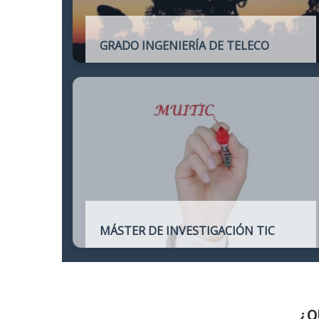
GRADO INGENIERÍA DE TELECO
Título oficial de Grado de la Ingeniería de
Telecomunicación
MÁSTER DE INVESTIGACIÓN TIC
Máster online para quienes deseen
continuar sus estudios hacia un doctorado
y dedicarse a la investigación o la
enseñanza en áreas relacionadas con las
TIC
¿Q