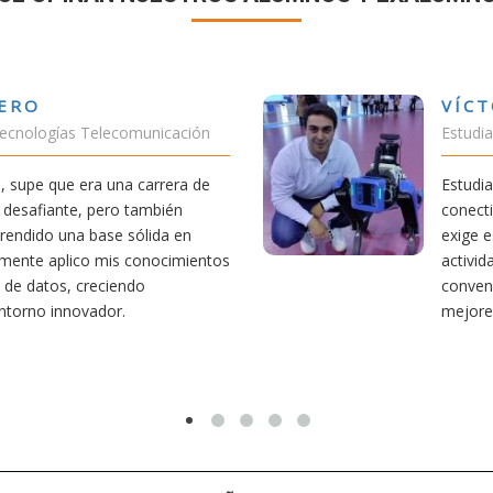
VÍCTOR SÁNCHEZ VALENCIA
Estudiante Doble Grado Teleco-ADE
Estudiar teleco me ha permitido comprender cómo la
conectividad afecta nuestra vida diaria. Aunque la carrera
exige esfuerzo, he dedicado parte de mi tiempo a otras
actividades como el salvamento y socorrismo. Estoy
convencido de que elegir teleco ha sido una de las
mejores decisiones que he tomado.