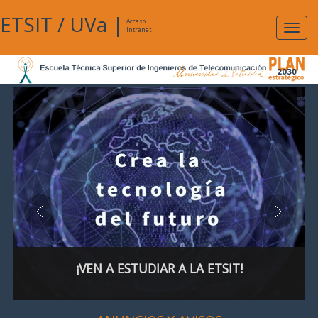
ETSIT
/
UVa
|
Acceso
Expan
Intranet
naveg
¡VEN A ESTUDIAR A LA ETSIT!