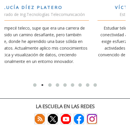
VÍCTOR SÁNCHEZ VALENCIA
ón
Estudiante Doble Grado Teleco-ADE
de
Estudiar teleco me ha permitido comprender cómo la
conectividad afecta nuestra vida diaria. Aunque la carrera
n
exige esfuerzo, he dedicado parte de mi tiempo a otras
tos
actividades como el salvamento y socorrismo. Estoy
convencido de que elegir teleco ha sido una de las mejores
decisiones que he tomado.
LA ESCUELA EN LAS REDES