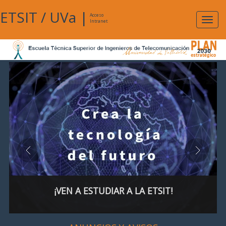
ETSIT
/
UVa
|
Acceso
Expan
Intranet
naveg
¡VEN A ESTUDIAR A LA ETSIT!