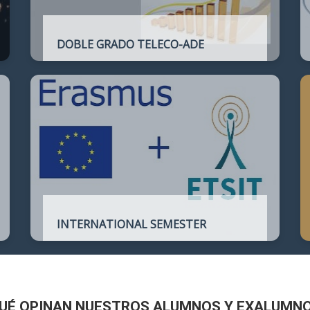
DOBLE GRADO TELECO-ADE
Plan de estudios conjunto que permite
complementar el perfil técnico de la
Ingeniería de Telecomunicación con la de
Administración y Dirección de Empresas
INTERNATIONAL SEMESTER
International Semester in
Telecommunications Engineering
UÉ OPINAN NUESTROS ALUMNOS Y EXALUMN