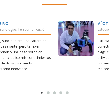
CTOR SÁNCHEZ VALENCIA
diante Doble Grado Teleco-ADE
diar teleco me ha permitido comprender cómo la
ctividad afecta nuestra vida diaria. Aunque la carrera
e esfuerzo, he dedicado parte de mi tiempo a otras
vidades como el salvamento y socorrismo. Estoy
encido de que elegir teleco ha sido una de las
res decisiones que he tomado.