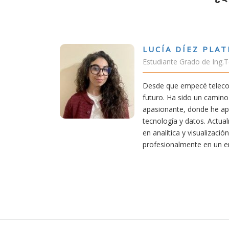
ATERO
VÍ
g.Tecnologías Telecomunicación
Estu
o, supe que era una carrera de
Estu
ino desafiante, pero también
cone
aprendido una base sólida en
exig
tualmente aplico mis conocimientos
acti
ción de datos, creciendo
conv
 entorno innovador.
mejo