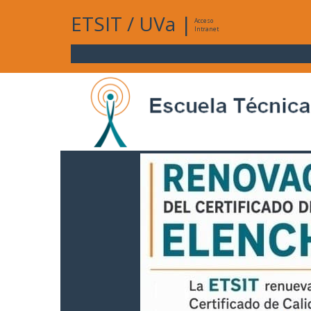
ETSIT
/
UVa
|
Acceso
Intranet