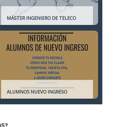
MÁSTER INGENIERO DE TELECO
Título oficial que otorga atribuciones
profesionales del Ingeniero de
Telecomunicación y que habilita para el
ejercicio de la profesión.
ALUMNOS NUEVO INGRESO
Accede a toda la información necesaria
para los Alumnos de Nuevo Ingreso
OS?