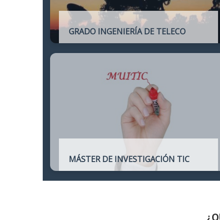
GRADO INGENIERÍA DE TELECO
Título oficial de Grado de la Ingeniería de
Telecomunicación
MÁSTER DE INVESTIGACIÓN TIC
Máster online para quienes deseen
continuar sus estudios hacia un doctorado
y dedicarse a la investigación o la
enseñanza en áreas relacionadas con las
TIC
¿Q