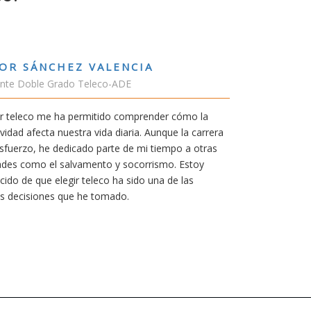
RUBÉN URRACA TORICES
Estudiante Grado de Ing.Tecnologías Telecomunicació
En cualquier carrera necesitas una buena motivación. 
mía siempre ha sido poder trabajar en Japón y sin duda
carrera de teleco me dará la oportunidad para ello.
Aunque al principio parezca duro, uno siempre piensa 
mereció la pena por las múltiples oportunidades que e
titulación ofrece.