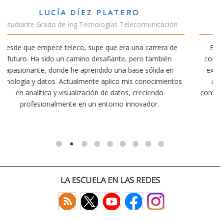
VÍCTOR SÁNCHEZ VALENCIA
ción
Estudiante Doble Grado Teleco-ADE
a de
Estudiar teleco me ha permitido comprender cómo la
ién
conectividad afecta nuestra vida diaria. Aunque la carrer
 en
exige esfuerzo, he dedicado parte de mi tiempo a otras
ientos
actividades como el salvamento y socorrismo. Estoy
convencido de que elegir teleco ha sido una de las mejor
decisiones que he tomado.
LA ESCUELA EN LAS REDES