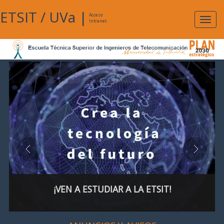
ETSIT
/
UVa
|
Acceso
Expan
Intranet
naveg
¡VEN A ESTUDIAR A LA ETSIT!