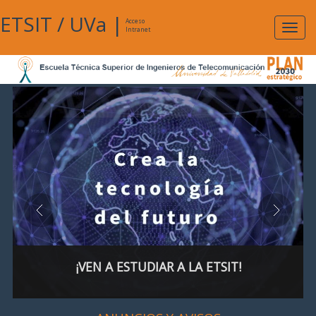
ETSIT
/
UVa
|
Acceso
Expan
Intranet
naveg
¡VEN A ESTUDIAR A LA ETSIT!