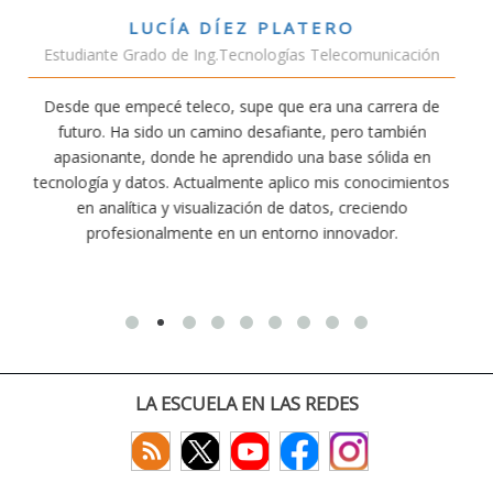
VÍCTOR SÁNCHEZ VALENCIA
unicación
Estudiante Doble Grado Teleco-ADE
arrera de
Estudiar teleco me ha permitido comprender cóm
 también
conectividad afecta nuestra vida diaria. Aunque la c
ólida en
exige esfuerzo, he dedicado parte de mi tiempo a 
nocimientos
actividades como el salvamento y socorrismo. E
iendo
convencido de que elegir teleco ha sido una de las 
dor.
decisiones que he tomado.
LA ESCUELA EN LAS REDES