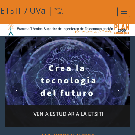
ETSIT
/
UVa
|
Acceso
Expan
Intranet
naveg
¡VEN A ESTUDIAR A LA ETSIT!